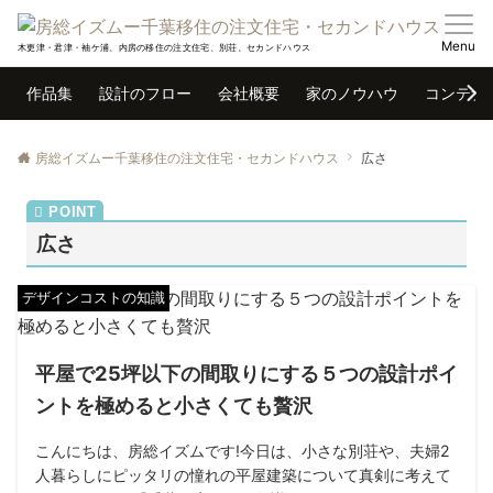
Menu
木更津・君津・袖ケ浦、内房の移住の注文住宅、別荘、セカンドハウス
作品集
設計のフロー
会社概要
家のノウハウ
コンテナ
房総イズムー千葉移住の注文住宅・セカンドハウス
広さ
広さ
デザインコストの知識
平屋で25坪以下の間取りにする５つの設計ポイ
ントを極めると小さくても贅沢
こんにちは、房総イズムです!今日は、小さな別荘や、夫婦2
人暮らしにピッタリの憧れの平屋建築について真剣に考えて