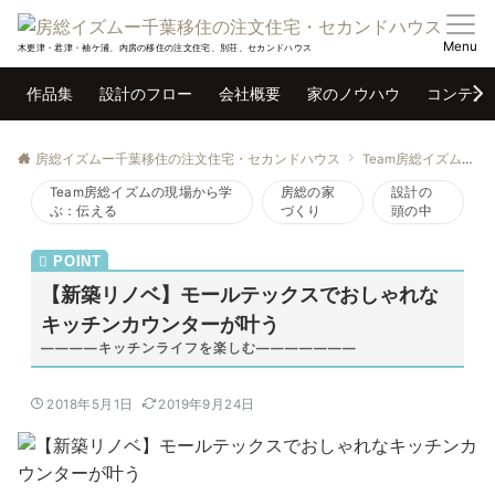
Menu
木更津・君津・袖ケ浦、内房の移住の注文住宅、別荘、セカンドハウス
作品集
設計のフロー
会社概要
家のノウハウ
コンテナ
房総イズムー千葉移住の注文住宅・セカンドハウス
Team房総イズムの現場から学ぶ：伝える
Team房総イズムの現場から学
房総の家
設計の
ぶ：伝える
づくり
頭の中
【新築リノベ】モールテックスでおしゃれな
キッチンカウンターが叶う
――――キッチンライフを楽しむ―――――――
2018年5月1日
2019年9月24日