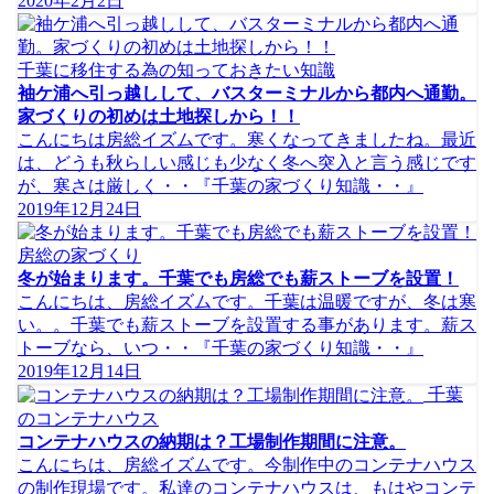
2020年2月2日
千葉に移住する為の知っておきたい知識
袖ケ浦へ引っ越しして、バスターミナルから都内へ通勤。
家づくりの初めは土地探しから！！
こんにちは房総イズムです。寒くなってきましたね。最近
は、どうも秋らしい感じも少なく冬へ突入と言う感じです
が、寒さは厳しく・・『千葉の家づくり知識・・』
2019年12月24日
房総の家づくり
冬が始まります。千葉でも房総でも薪ストーブを設置！
こんにちは、房総イズムです。千葉は温暖ですが、冬は寒
い。。千葉でも薪ストーブを設置する事があります。薪ス
トーブなら、いつ・・『千葉の家づくり知識・・』
2019年12月14日
千葉
のコンテナハウス
コンテナハウスの納期は？工場制作期間に注意。
こんにちは、房総イズムです。今制作中のコンテナハウス
の制作現場です。私達のコンテナハウスは、もはやコンテ