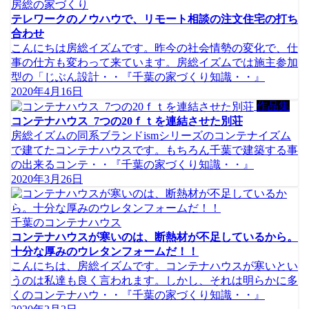
房総の家づくり
テレワークのノウハウで、リモート相談の注文住宅の打ち
合わせ
こんにちは房総イズムです。昨今の社会情勢の変化で、仕
事の仕方も変わって来ています。房総イズムでは施主参加
型の「じぶん設計・・『千葉の家づくり知識・・』
2020年4月16日
作品集
コンテナハウス_7つの20ｆｔを連結させた別荘
房総イズムの同系ブランドismシリーズのコンテナイズム
で建てたコンテナハウスです。もちろん千葉で建築する事
の出来るコンテ・・『千葉の家づくり知識・・』
2020年3月26日
千葉のコンテナハウス
コンテナハウスが寒いのは、断熱材が不足しているから。
十分な厚みのウレタンフォームだ！！
こんにちは、房総イズムです。コンテナハウスが寒いとい
うのは私達も良く言われます。しかし、それは明らかに多
くのコンテナハウ・・『千葉の家づくり知識・・』