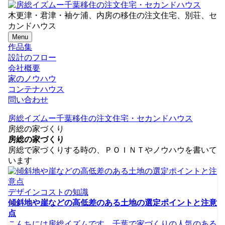
木更津・君津・袖ケ浦、内房の移住の注文住宅、別荘、セ
カンドハウス
Menu
作品集
設計のフロー
会社概要
家のノウハウ
コンテナハウス
問い合わせ
房総イズムー千葉移住の注文住宅・セカンドハウス
房総の家づくり
房総の家づくり
房総で家づくりする時の、ＰＯＩＮＴやノウハウを書いて
います
デザインコストの知識
傾斜地や崖などの高低差のある土地の選定ポイントと注意
点
こんちには房総イズムです。千葉で家づくりの人気のある