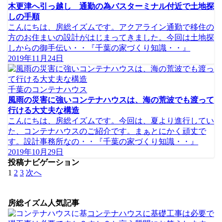
木更津へ引っ越し 通勤の為バスターミナル付近で土地探
しの手順
こんにちは、房総イズムです。アクアライン通勤で移住の
方のお住まいの設計がはじまってきました。今回は土地探
しからの御手伝い・・『千葉の家づくり知識・・』
2019年11月24日
千葉のコンテナハウス
風雨の災害に強いコンテナハウスは、海の荒波でも渡って
行ける大丈夫な構造
こんにちは、房総イズムです。今回は、夏より進行してい
た、コンテナハウスのご紹介です。まぁとにかく頑丈で
す。設計事務所なの・・『千葉の家づくり知識・・』
2019年10月29日
投稿ナビゲーション
1
2
3
次へ
房総イズム人気記事
コンテナハウスに基礎工事は必要で