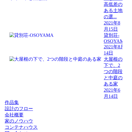
高低差の
ある土地
の選...
2021年8
月15日
貸別荘-
OSOYAMA
2021年8月
14日
大屋根の
下で、2
つの階段
と中庭の
ある家
2021年6
月14日
作品集
設計のフロー
会社概要
家のノウハウ
コンテナハウス