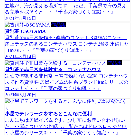
立地が、海が見える場所です。 ただ、千葉県で海の見え
る立地を探そうと・・『千葉の家づくり知識・・』
2021年8月15日
作品集
貸別荘-OSOYAMA
貸別荘で非日常を作る3連結のコンテナ 3連結のコンテナ
屋上テラスのあるコンテナハウス コンテナ2台を連結した
11mのL・・『千葉の家づくり知識・・』
2021年8月14日
作品集
貸別荘で非日常を体験する コンテナハウス
別荘で体験する非日常 日常で感じない空間 コンテナハウ
スで作る貸別荘 房総イズムの同系ブランドismシリーズの
コンテナイ・・『千葉の家づくり知識・・』
2021年5月20日
房総の家づく
り
小屋でテレワークをするとこんなに便利
こんにちは房総イズムです。少し前にお問い合わせ頂い
た、小屋についてのお話し。 私たちはドレスロッジとい
う小屋のシリーズを・・『千葉の家づくり知識・・』