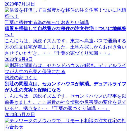
2020年7月14日
千葉に移住する為の知っておきたい知識
借景を拝借して自然豊かな移住の注文住宅！ついに地鎮祭
へ！
こんにちは、房総イズムです。東京へ高速バスで通勤する
方の注文住宅が着工しました。土地を探しからお付き合い
させていただき、・・『千葉の家づくり知識・・』
2020年6月9日
房総の家づくり
別荘の問題点は、セカンドハウスが解消。デュアルライフ
が人生の充実と保険になる
こんにちは、房総イズムです。セカンドハウスの記事を以
前書きました。ここ最近の社会情勢や災害等の変化を見て
いると、拠点を2・・『千葉の家づくり知識・・』
2020年5月22日