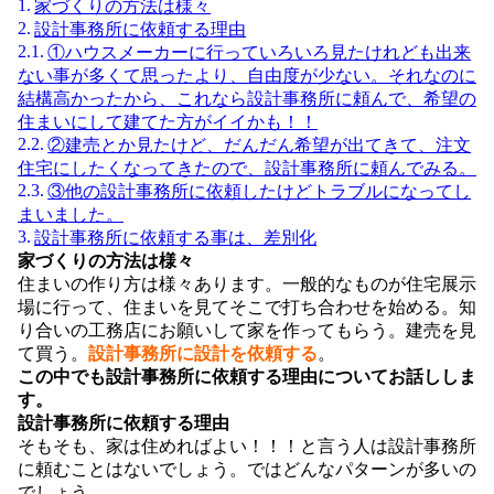
家づくりの方法は様々
設計事務所に依頼する理由
①ハウスメーカーに行っていろいろ見たけれども出来
ない事が多くて思ったより、自由度が少ない。それなのに
結構高かったから、これなら設計事務所に頼んで、希望の
住まいにして建てた方がイイかも！！
②建売とか見たけど、だんだん希望が出てきて、注文
住宅にしたくなってきたので、設計事務所に頼んでみる。
③他の設計事務所に依頼したけどトラブルになってし
まいました。
設計事務所に依頼する事は、差別化
家づくりの方法は様々
住まいの作り方は様々あります。一般的なものが住宅展示
場に行って、住まいを見てそこで打ち合わせを始める。知
り合いの工務店にお願いして家を作ってもらう。建売を見
て買う。
設計事務所に設計を依頼する
。
この中でも設計事務所に依頼する理由についてお話ししま
す。
設計事務所に依頼する理由
そもそも、家は住めればよい！！！と言う人は設計事務所
に頼むことはないでしょう。ではどんなパターンが多いの
でしょう。