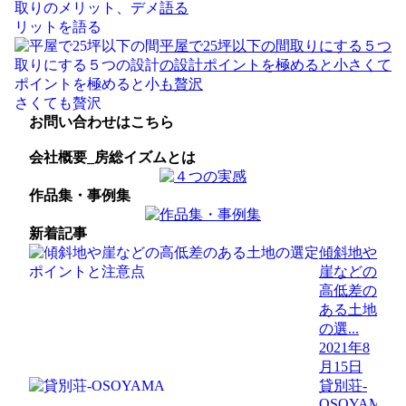
語る
平屋で25坪以下の間取りにする５つ
の設計ポイントを極めると小さくて
も贅沢
お問い合わせはこちら
会社概要_房総イズムとは
作品集・事例集
新着記事
傾斜地や
崖などの
高低差の
ある土地
の選...
2021年8
月15日
貸別荘-
OSOYAMA