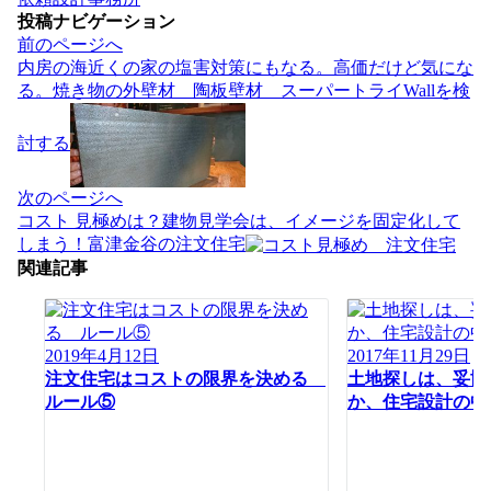
投稿ナビゲーション
前のページへ
内房の海近くの家の塩害対策にもなる。高価だけど気にな
る。焼き物の外壁材 陶板壁材 スーパートライWallを検
討する
次のページへ
コスト 見極めは？建物見学会は、イメージを固定化して
しまう！富津金谷の注文住宅
関連記事
2019年4月12日
2017年11月29日
注文住宅はコストの限界を決める
土地探しは、妥協
ルール⑤
か、住宅設計の中