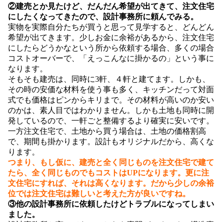
②建売とか見たけど、だんだん希望が出てきて、注文住宅
にしたくなってきたので、設計事務所に頼んでみる。
実物を実際自分たちが買うと思って見学すると、どんどん
希望が出てきます。少しお金に余裕があるから、注文住宅
にしたらどうかなという所から依頼する場合、多くの場合
コストオーバーで、「えっこんなに掛かるの」という事に
なります。
そもそも建売は、同時に3軒、４軒と建てます。しかも、
その時の安価な材料を使う事も多く、キッチンだって対面
式でも価格はピンからキリまで。その材料が高いのか安い
のかは、素人目ではわかりません。しかも土地も同時に開
発しているので、一軒ごと整備するより確実に安いです。
一方注文住宅で、土地から買う場合は、土地の価格割高
で、期間も掛かります。設計もオリジナルだから、高くな
ります。
つまり、もし仮に、建売と全く同じものを注文住宅で建て
たら、全く同じものでもコストはUPになります。更に注
文住宅にすれば、それは高くなります。だから少しの余裕
位では注文住宅は難しいと考えた方が良いですね。
③他の設計事務所に依頼したけどトラブルになってしまい
ました。