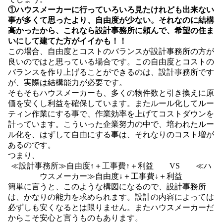
①ハウスメーカーに行っていろいろ見たけれども出来ない
事が多くて思ったより、自由度が少ない。それなのに結構
高かったから、これなら設計事務所に頼んで、希望の住ま
いにして建てた方がイイかも！！
この場合、自由度とコストのバランスが設計事務所の方が
良いのではと思っている場合です。この自由度とコストの
バランスを作り上げることができるのは、設計事務所です
が、実際は結構能力が必要です。
そもそもハウスメーカーも、多くの物件数と引き換えに原
価を安くし利益を確保しています。またルール化してルー
ティン作業にする事で、作業効率を上げてコストダウンを
計っています。こういった企業努力の中で、培われたルー
ル化を、はずして自由にする事は、それなりのコスト増が
あるのです。
つまり、
≪設計事務所≫自由度↑＋工事費↑＋利益 VS ≪ハ
ウスメーカー≫自由度↓＋工事費↓＋利益
簡単に言うと、このような構図になるので、設計事務所
は、かなりの能力を求められます。設計の内容によっては
必ずしも安くなるとは限りません。またハウスメーカーだ
からこそ安心と言うものもあります。