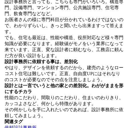
設計事務所と言っても、こちらも専門がいろいろ。構造専
門、設備専門、マンション専門、公共施設専門、住宅専
門、飲食専門などなど。
お医者さんの様に専門科目が分かれているわけではないの
で、わかりずらいし、きっと聞いたら出来ますって答えま
す。
でも、住宅も最近は、性能や構造、役所対応など様々専門
知識が必要になります。経験値がモノをいう業界になって
来ています。正直、変な設計者に頼むなら、工務店に頼ん
だ方が良い設計をします。
設計事務所に依頼する事は、差別化
やはり、デザインを依頼するのだから、建売のようなロー
コスト住宅は難しいです。正直、自由度UPにはそれなり
のコストが必要なのでその点を注意しましょう。
設計とは一言でいうと他の家との差別化。わががままを形
にするチカラ
性能のこだわり、間取りのこだわり、住まいのわりきり、
カッコよさなど、何かしら特徴があります。
その何かしらを手に入れたいのであれば、設計事務所に依
頼してみましょう。
関連タグ
依頼
設計事務所