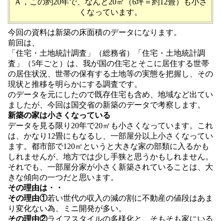
Ａ，この約20年で、なんと20㎡（6坪＝約12畳）も小さ
くなっています。
今回の資料は新築の床面積のデータになります。
前回は、
「住宅・土地統計調査」（総務省）「住宅・土地統計調
査」（5年ごと）は、我が国の住宅とそこに居住する世帯
の居住状況、世帯の保有する土地等の実態を把握し、その
現状と推移を明らかにする調査です。
のデータを元にしたので既存住宅も含め、地域など出てい
ましたが、今回は国交省の新築のデータで考察します。
新築の家は小さくなっている
データを見る限り20年で20㎡も小さくなっています。これ
は、かなり12畳にもなるし、一部屋分以上小さくなってい
ます。都市部で120㎡というと大きな家の部類に入るかも
しれませんが、地方では少し手狭と思うかもしれません。
それでも、一部屋分家が小さく新築されていることは、大
きな傾向の一つだと思います。
その理由は・・
その理由①
若い世代の収入の減の割に不動産の値段はあま
り変化ない為、ミニ開発が多い。
その理由②
ライフスタイルの多様化と、そもそも家にいる