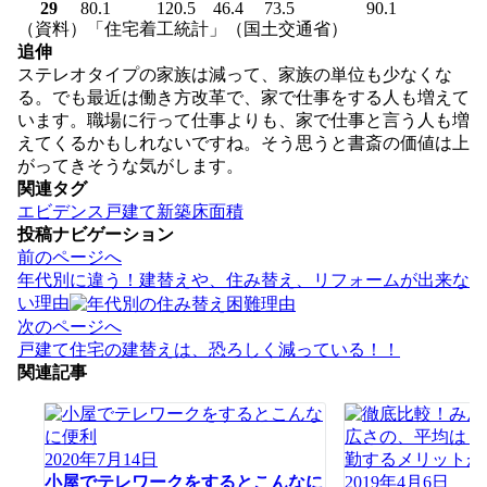
29
80.1
120.5
46.4
73.5
90.1
（資料）「住宅着工統計」（国土交通省）
追伸
ステレオタイプの家族は減って、家族の単位も少なくな
る。でも最近は働き方改革で、家で仕事をする人も増えて
います。職場に行って仕事よりも、家で仕事と言う人も増
えてくるかもしれないですね。そう思うと書斎の価値は上
がってきそうな気がします。
関連タグ
エビデンス
戸建て
新築床面積
投稿ナビゲーション
前のページへ
年代別に違う！建替えや、住み替え、リフォームが出来な
い理由
次のページへ
戸建て住宅の建替えは、恐ろしく減っている！！
関連記事
2020年7月14日
小屋でテレワークをするとこんなに
2019年4月6日