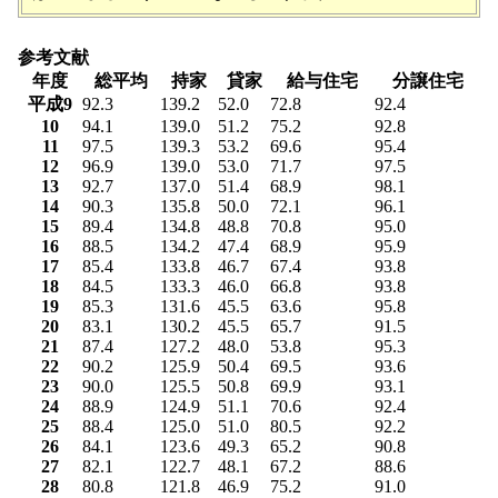
参考文献
年度
総平均
持家
貸家
給与住宅
分譲住宅
平成9
92.3
139.2
52.0
72.8
92.4
10
94.1
139.0
51.2
75.2
92.8
11
97.5
139.3
53.2
69.6
95.4
12
96.9
139.0
53.0
71.7
97.5
13
92.7
137.0
51.4
68.9
98.1
14
90.3
135.8
50.0
72.1
96.1
15
89.4
134.8
48.8
70.8
95.0
16
88.5
134.2
47.4
68.9
95.9
17
85.4
133.8
46.7
67.4
93.8
18
84.5
133.3
46.0
66.8
93.8
19
85.3
131.6
45.5
63.6
95.8
20
83.1
130.2
45.5
65.7
91.5
21
87.4
127.2
48.0
53.8
95.3
22
90.2
125.9
50.4
69.5
93.6
23
90.0
125.5
50.8
69.9
93.1
24
88.9
124.9
51.1
70.6
92.4
25
88.4
125.0
51.0
80.5
92.2
26
84.1
123.6
49.3
65.2
90.8
27
82.1
122.7
48.1
67.2
88.6
28
80.8
121.8
46.9
75.2
91.0