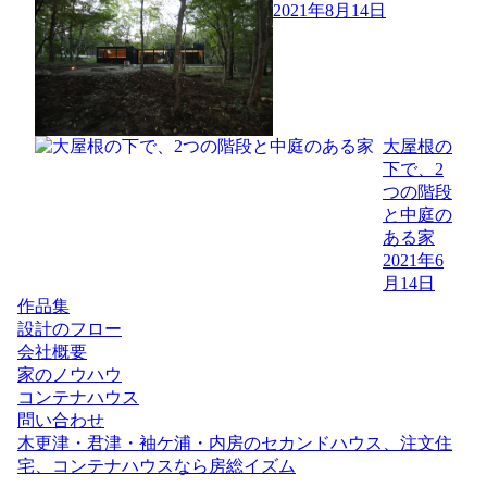
2021年8月14日
大屋根の
下で、2
つの階段
と中庭の
ある家
2021年6
月14日
作品集
設計のフロー
会社概要
家のノウハウ
コンテナハウス
問い合わせ
木更津・君津・袖ケ浦・内房のセカンドハウス、注文住
宅、コンテナハウスなら房総イズム