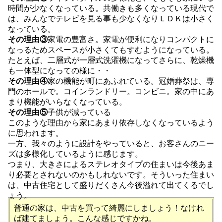
時間が少なくなっている。共働きも多くなっている現代で
は、みんなでテレビを見る事も少なくなりＬＤＫは小さく
なっている。
その理由③
家電の豊富さ。家電が便利になりコンパクトに
なっるためスペースが小さくてもすむようになっている。
たとえば、二層式が一層式洗濯機になってさらに、乾燥機
も一体型になっての様に・・
その理由④
家の機能が町にあふれている。冠婚葬祭は、専
門のホールで。コインランドリー。コンビニ。家の中にあ
まり機能がいらなくなっている。
その理由⑤
子供が減っている
このような理由から家にあまり依存しなくなっているよう
に思われます。
一方、我々のように設計をやっていると、お客さんのニー
ズは多様化しているように感じます。
つまり、大きさによるステレオタイプの住まいは今後あま
り必要とされないのかもしれないです。そういった住まい
は、中古住宅として盛りだくさん今後溢れて出てくるでし
ょう。
普通の家は、中古を買って綺麗にしましょう！なけれ
ば建てましょう。こんな感じですかね。