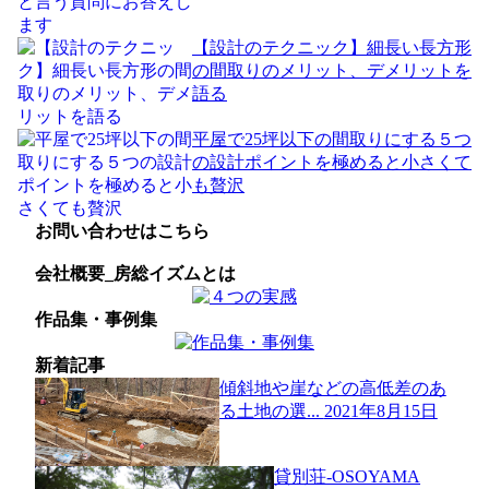
【設計のテクニック】細長い長方形
の間取りのメリット、デメリットを
語る
平屋で25坪以下の間取りにする５つ
の設計ポイントを極めると小さくて
も贅沢
お問い合わせはこちら
会社概要_房総イズムとは
作品集・事例集
新着記事
傾斜地や崖などの高低差のあ
る土地の選...
2021年8月15日
貸別荘-OSOYAMA